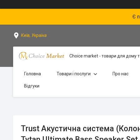
Є 
Київ, Україна
Choice market - товари для дому та
Головна
Товари і послуги
Про нас
Відгуки
Trust Акустична система (Колон
Tytan Ultimate Bass Speaker Se