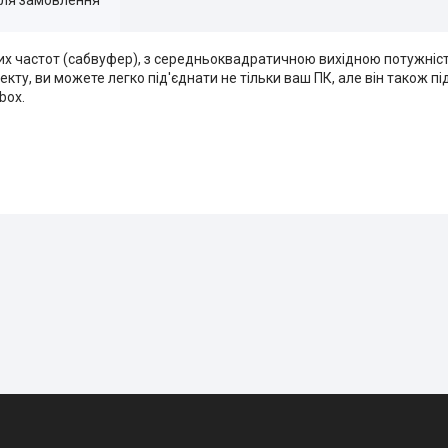
их частот (сабвуфер), з середньоквадратичною вихідною потужністю
кту, ви можете легко під'єднати не тільки ваш ПК, але він також 
box.