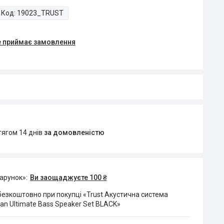
Код:
19023_TRUST
е приймає замовлення
тягом 14 днів
за домовленістю
дарунок»
Ви заощаджуєте 100 ₴
езкоштовно при покупці «Trust Акустична система
tan Ultimate Bass Speaker Set BLACK»