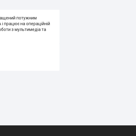
Оснащений потужним
A і працює на операційній
оботи з мультимедіа та