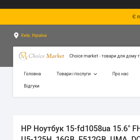
Є 
Київ, Україна
Choice market - товари для дому та
Головна
Товари і послуги
Про нас
Відгуки
HP Ноутбук 15-fd1058ua 15.6" FH
U5-125H, 16GB, F512GB, UMA, D