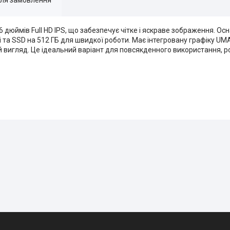
6 дюймів Full HD IPS, що забезпечує чітке і яскраве зображення. 
ті та SSD на 512 ГБ для швидкої роботи. Має інтегровану графіку UM
й вигляд. Це ідеальний варіант для повсякденного використання, р