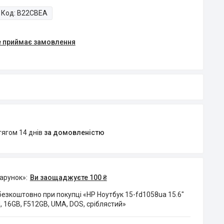
Код:
B22CBEA
е приймає замовлення
тягом 14 днів
за домовленістю
дарунок»
Ви заощаджуєте 100 ₴
езкоштовно при покупці «HP Ноутбук 15-fd1058ua 15.6"
H, 16GB, F512GB, UMA, DOS, сріблястий»