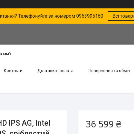
питання? Телефонуйте за номером 0963995160
Всі товар
 сім'ї
Контакти
Доставка і оплата
Повернення та обмін
36 599 ₴
D IPS AG, Intel
OS, сріблястий