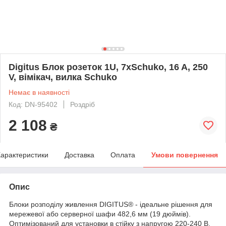
Digitus Блок розеток 1U, 7xSchuko, 16 A, 250
V, вімікач, вилка Schuko
Немає в наявності
Код: DN-95402
Роздріб
2 108
₴
арактеристики
Доставка
Оплата
Умови повернення
Опис
Блоки розподілу живлення DIGITUS® - ідеальне рішення для
мережевої або серверної шафи 482,6 мм (19 дюймів).
Оптимізований для установки в стійку з напругою 220-240 В,