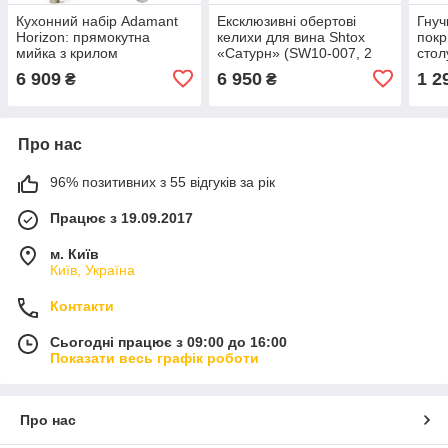
Кухонний набір Adamant
Ексклюзивні обертові
Гнуч
Horizon: прямокутна
келихи для вина Shtox
покр
мийка з крилом
«Сатурн» (SW10-007, 2
стол
(780х495х230 мм,
шт.), кришталеві келихи-
1.2х
6 909
6 950
1 2
₴
₴
штучний камінь) +
дзиґи ручної роботи в
для 
змішувач та дозатор, колір
подарунковій
Avena
Про нас
96% позитивних з 55 відгуків за рік
Працює з 19.09.2017
м. Київ
Київ, Україна
Контакти
Сьогодні працює з 09:00 до 16:00
Показати весь графік роботи
Про нас