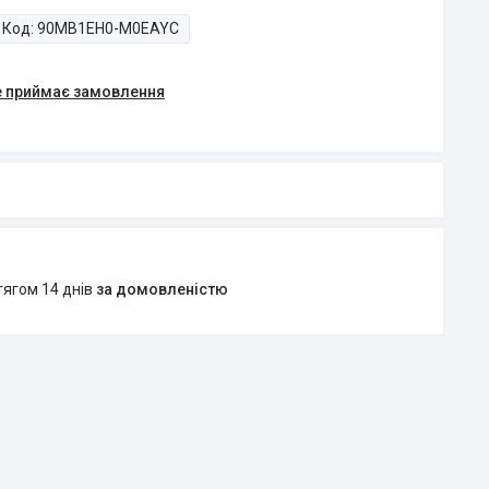
Код:
90MB1EH0-M0EAYC
е приймає замовлення
тягом 14 днів
за домовленістю