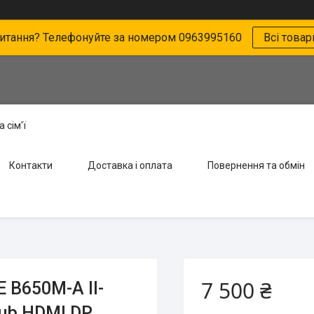
питання? Телефонуйте за номером 0963995160
Всі товар
 сім'ї
Контакти
Доставка і оплата
Повернення та обмін
7 500 ₴
 B650M-A II-
ub HDMI DP