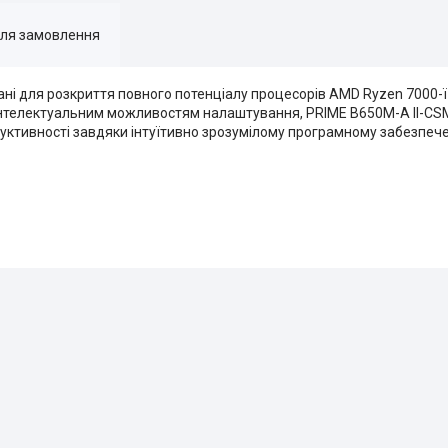
для замовлення
ні для розкриття повного потенціалу процесорів AMD Ryzen 7000-ї с
інтелектуальним можливостям налаштування, PRIME B650M-A II-CSM
дуктивності завдяки інтуїтивно зрозумілому програмному забезпе