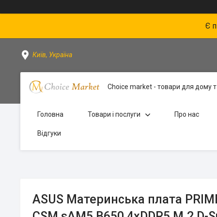
Є 
Київ, Україна
Choice market - товари для дому та
Головна
Товари і послуги
Про нас
Відгуки
ASUS Материнcька плата PRIME
CSM sAM5 B650 4xDDR5 M.2 D-S