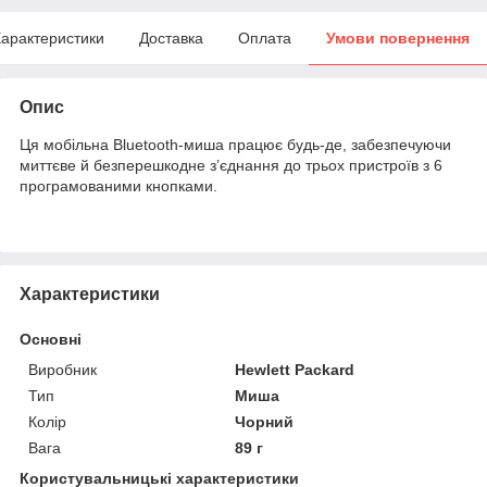
арактеристики
Доставка
Оплата
Умови повернення
Опис
Ця мобільна Bluetooth-миша працює будь-де, забезпечуючи
миттєве й безперешкодне з’єднання до трьох пристроїв з 6
програмованими кнопками.
Характеристики
Основні
Виробник
Hewlett Packard
Тип
Миша
Колір
Чорний
Вага
89 г
Користувальницькі характеристики