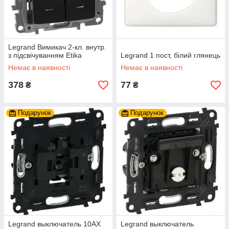
Legrand Вимикач 2-кл. внутр.
з підсвічуванням Etika
Legrand 1 пост, білий глянець
Немає в наявності
Немає в наявності
378
77
₴
₴
Подарунок
Подарунок
Legrand выключатель 10АХ
Legrand выключатель