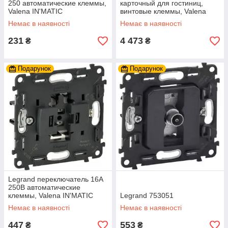
250 автоматические клеммы,
карточный для гостиниц,
Valena IN'MATIC
винтовые клеммы, Valena
IN'MATIC
Немає в наявності
Немає в наявності
231
4 473
₴
₴
Подарунок
Подарунок
Legrand переключатель 16А
250В автоматические
клеммы, Valena IN'MATIC
Legrand 753051
Немає в наявності
Немає в наявності
447
553
₴
₴