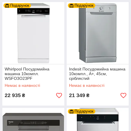
Подарунок
Подарунок
Whirlpool Посудомийна
Indesit Посудомийна машина
машина 10компл.
10компл., A+, 45см,
WSFO3O23PF
сріблястий
Немає в наявності
Немає в наявності
22 935
21 349
₴
₴
Подарунок