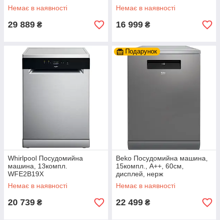
кошик, нерж
компл./5 програм/А++/білий
Немає в наявності
Немає в наявності
29 889
16 999
₴
₴
Подарунок
Whirlpool Посудомийна
Beko Посудомийна машина,
машина, 13компл.
15компл., A++, 60см,
WFE2B19X
дисплей, нерж
Немає в наявності
Немає в наявності
20 739
22 499
₴
₴