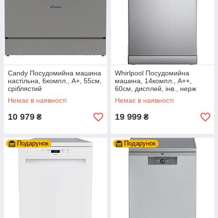
Candy Посудомийна машина
Whirlpool Посудомийна
настільна, 6компл., A+, 55см,
машина, 14компл., A++,
cріблястий
60см, дисплей, інв., нерж
Немає в наявності
Немає в наявності
10 979
19 999
₴
₴
Подарунок
Подарунок