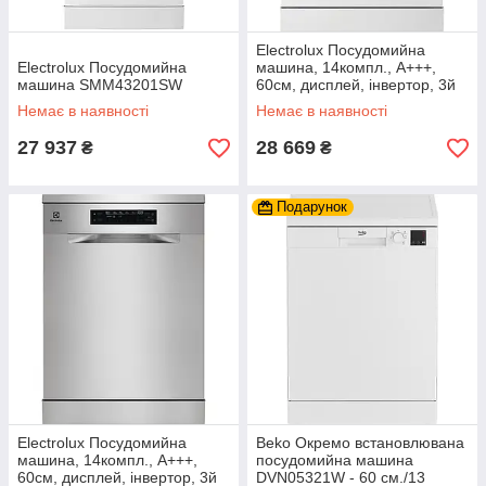
Electrolux Посудомийна
Electrolux Посудомийна
машина, 14компл., A+++,
машина SMM43201SW
60см, дисплей, інвертор, 3й
кошик, білий
Немає в наявності
Немає в наявності
27 937
28 669
₴
₴
Подарунок
Electrolux Посудомийна
Beko Окремо встановлювана
машина, 14компл., A+++,
посудомийна машина
60см, дисплей, інвертор, 3й
DVN05321W - 60 см./13