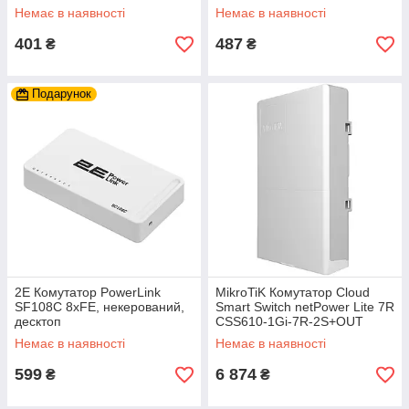
Немає в наявності
Немає в наявності
401
487
₴
₴
Подарунок
2E Комутатор PowerLink
MikroTiK Комутатор Cloud
SF108C 8xFE, некерований,
Smart Switch netPower Lite 7R
десктоп
CSS610-1Gi-7R-2S+OUT
Немає в наявності
Немає в наявності
599
6 874
₴
₴