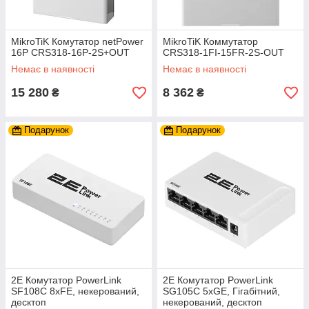
MikroTiK Комутатор netPower
MikroTiK Коммутатор
16P CRS318-16P-2S+OUT
CRS318-1FI-15FR-2S-OUT
Немає в наявності
Немає в наявності
15 280
8 362
₴
₴
Подарунок
Подарунок
2E Комутатор PowerLink
2E Комутатор PowerLink
SF108C 8xFE, некерований,
SG105C 5xGE, Гiгабітний,
десктоп
некерований, десктоп