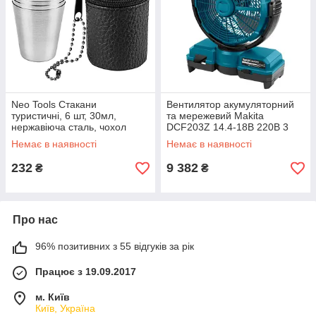
Neo Tools Стакани
Вентилятор акумуляторний
туристичні, 6 шт, 30мл,
та мережевий Makita
нержавіюча сталь, чохол
DCF203Z 14.4-18В 220В 3
швидкості таймер 190м/с
Немає в наявності
Немає в наявності
1.9кг без АКБ та ЗП
232
9 382
₴
₴
Про нас
96% позитивних з 55 відгуків за рік
Працює з 19.09.2017
м. Київ
Київ, Україна