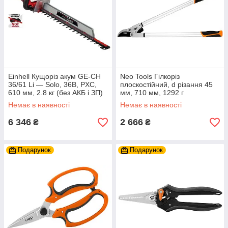
Einhell Кущоріз акум GE-CH
Neo Tools Гілкоріз
36/61 Li — Solo, 36В, PXC,
плоскостійний, d різання 45
610 мм, 2.8 кг (без АКБ і ЗП)
мм, 710 мм, 1292 г
Немає в наявності
Немає в наявності
6 346
2 666
₴
₴
Подарунок
Подарунок