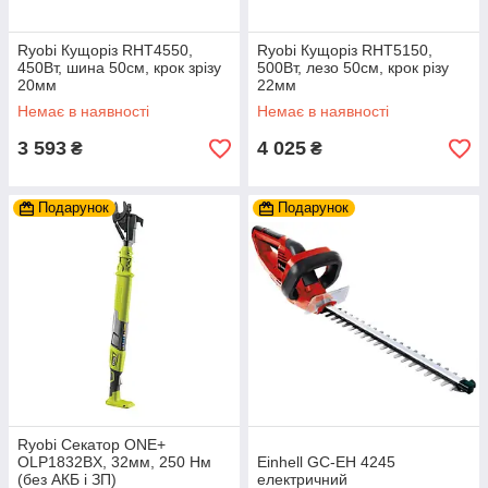
Ryobi Кущоріз RHT4550,
Ryobi Кущоріз RHT5150,
450Вт, шина 50см, крок зрізу
500Вт, лезо 50см, крок різу
20мм
22мм
Немає в наявності
Немає в наявності
3 593
4 025
₴
₴
Подарунок
Подарунок
Ryobi Секатор ONE+
OLP1832BX, 32мм, 250 Нм
Einhell GC-EH 4245
(без АКБ і ЗП)
електричний