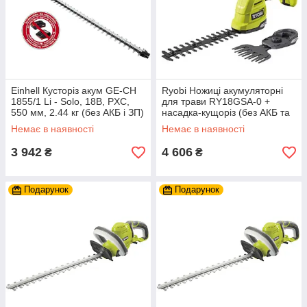
Einhell Кусторіз акум GE-CH
Ryobi Ножиці акумуляторні
1855/1 Li - Solo, 18В, PXC,
для трави RY18GSA-0 +
550 мм, 2.44 кг (без АКБ і ЗП)
насадка-кущоріз (без АКБ та
ЗУ)
Немає в наявності
Немає в наявності
3 942
4 606
₴
₴
Подарунок
Подарунок