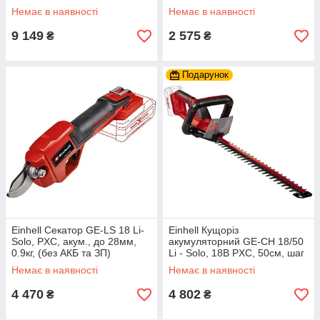
Немає в наявності
Немає в наявності
9 149
2 575
₴
₴
Подарунок
Einhell Секатор GE-LS 18 Li-
Einhell Кущоріз
Solo, PXC, акум., до 28мм,
акумуляторний GE-CH 18/50
0.9кг, (без АКБ та ЗП)
Li - Solo, 18В PXC, 50см, шаг
17мм, 2.2кг, (без АКБ і ЗП)
Немає в наявності
Немає в наявності
4 470
4 802
₴
₴