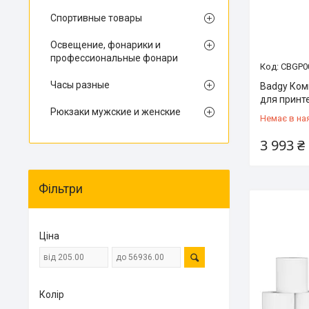
Спортивные товары
Освещение, фонарики и
профессиональные фонари
CBGP0
Часы разные
Badgy Ком
для принт
Рюкзаки мужские и женские
Немає в на
3 993 ₴
Фільтри
Ціна
Колір