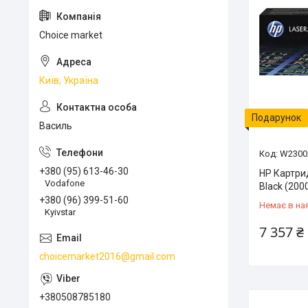
Choice market
Київ, Україна
Подарунок
Василь
W2300
+380 (95) 613-46-30
HP Картри
Vodafone
Black (200
+380 (96) 399-51-60
Немає в на
Kyivstar
7 357 ₴
choicemarket2016@gmail.com
+380508785180