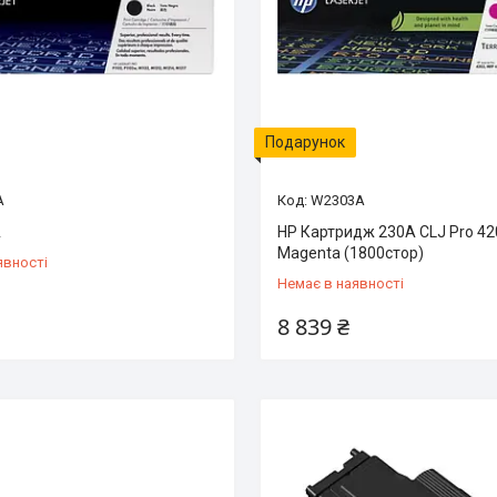
Подарунок
A
W2303A
A
HP Картридж 230A CLJ Pro 4
Magenta (1800стор)
явності
Немає в наявності
8 839 ₴