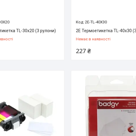
30X20
2E-TL-40X30
икетка TL-30x20 (3 рулони)
2E Термоетикетка TL-40x30 (
явності
Немає в наявності
227 ₴