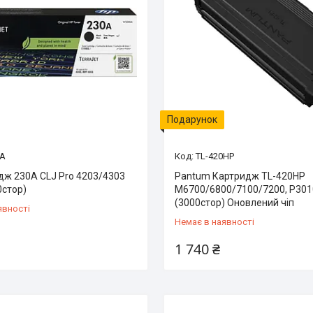
Подарунок
A
TL-420HP
дж 230A CLJ Pro 4203/4303
Pantum Картридж TL-420HP
0стор)
M6700/6800/7100/7200, P301
(3000стор) Оновлений чіп
явності
Немає в наявності
1 740 ₴