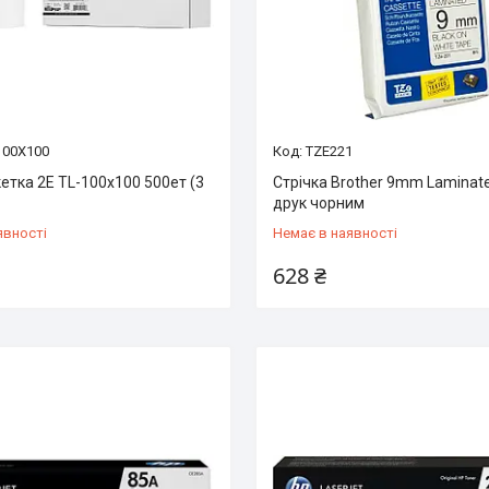
100X100
TZE221
етка 2E TL-100x100 500ет (3
Стрічка Brother 9mm Laminate
друк чорним
явності
Немає в наявності
628 ₴