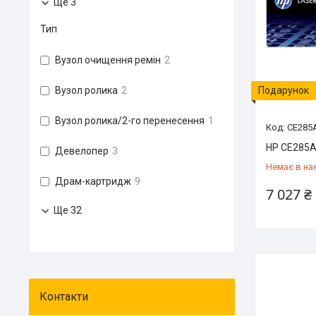
Ще 3
Тип
Вузол очищення ремін
2
Вузол ролика
2
Подарунок
Вузол ролика/2-го перенесення
1
CE285
HP CE285
Девелопер
3
Немає в на
Драм-картридж
9
7 027 ₴
Ще 32