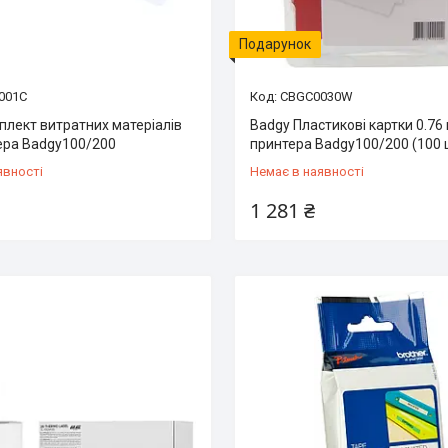
Подарунок
001C
CBGC0030W
плект витратних матеріалів
Badgy Пластикові картки 0.76
ера Badgy100/200
принтера Badgy100/200 (100 
явності
Немає в наявності
1 281 ₴