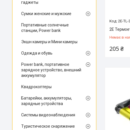
гаджеты
Сумки женские и мужские
2E-TL-
Портативные солнечные
2E Термоет
станции, Power bank
Немає в на
Экшн камеры и Мини камеры
205 ₴
Одежда и обувь
Power bank, портативное
зарядное устройство, внешний
аккумулятор
Квадрокоптеры
Батарейки, аккумуляторы,
зарядные устройства
Системы видеонаблюдения
Туристическое снаряжение