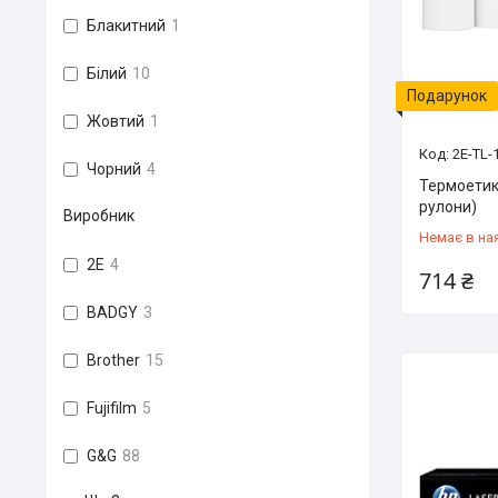
Блакитний
1
Білий
10
Подарунок
Жовтий
1
2E-TL-
Чорний
4
Термоетик
рулони)
Виробник
Немає в на
2E
4
714 ₴
BADGY
3
Brother
15
Fujifilm
5
G&G
88