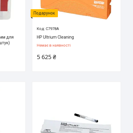
Подарунок
C7978A
 мм для
HP Ultrium Cleaning
штук)
Немає в наявності
5 625 ₴