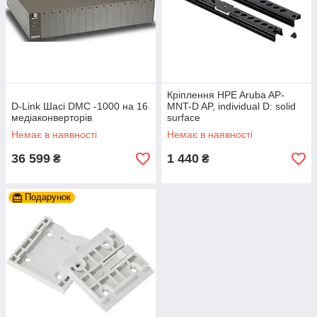
Кріплення HPE Aruba AP-
D-Link Шасі DMC -1000 на 16
MNT-D AP, individual D: solid
медіаконверторів
surface
Немає в наявності
Немає в наявності
36 599
1 440
₴
₴
Подарунок