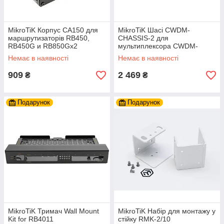
MikroTiK Корпус CA150 для
MikroTiK Шасi CWDM-
маршрутизаторiв RB450,
CHASSIS-2 для
RB450G и RB850Gx2
мультиплексора CWDM-
MUX8A
Немає в наявності
Немає в наявності
909
2 469
₴
₴
Подарунок
Подарунок
MikroTiK Тримач Wall Mount
MikroTiK Набір для монтажу у
Kit for RB4011
стійку RMK-2/10