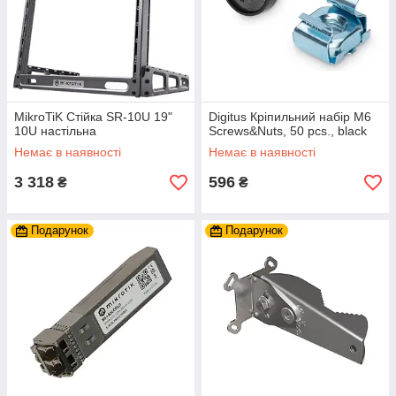
MikroTiK Стійка SR-10U 19"
Digitus Кріпильний набір M6
10U настільна
Screws&Nuts, 50 pcs., black
Немає в наявності
Немає в наявності
3 318
596
₴
₴
Подарунок
Подарунок