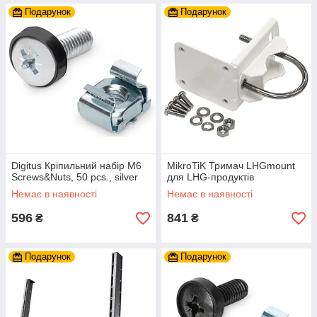
Подарунок
Подарунок
Digitus Кріпильний набір M6
MikroTiK Тримач LHGmount
Screws&Nuts, 50 pcs., silver
для LHG-продуктiв
Немає в наявності
Немає в наявності
596
841
₴
₴
Подарунок
Подарунок