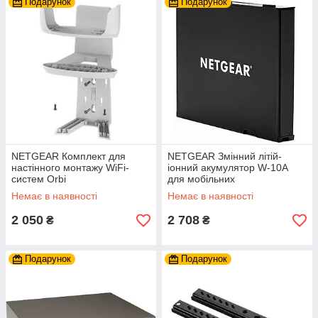
Подарунок
Подарунок
NETGEAR Комплект для
NETGEAR Змінний літій-
настінного монтажу WiFi-
іонний акумулятор W-10A
систем Orbi
для мобільних
маршрутизаторів NETGEAR
Немає в наявності
Немає в наявності
Nighthawk M1/M2
2 050
2 708
₴
₴
Подарунок
Подарунок