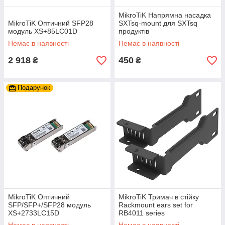
MikroTiK Напрямна насадка
MikroTiK Оптичний SFP28
SXTsq-mount для SXTsq
модуль XS+85LC01D
продуктів
Немає в наявності
Немає в наявності
2 918
450
₴
₴
Подарунок
MikroTiK Оптичний
MikroTiK Тримач в стійку
SFP/SFP+/SFP28 модуль
Rackmount ears set for
XS+2733LC15D
RB4011 series