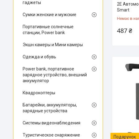
гаджеты
2E Автомо
Smart
Сумки женские и мужские
Немає в на
Портативные солнечные
487 ₴
станции, Power bank
Экшн камеры и Мини камеры
Одежда и обувь
Power bank, портативное
зарядное устройство, внешний
аккумулятор
Квадрокоптеры
Батарейки, аккумуляторы,
зарядные устройства
Системы видеонаблюдения
Туристическое снаряжение
Подарунок