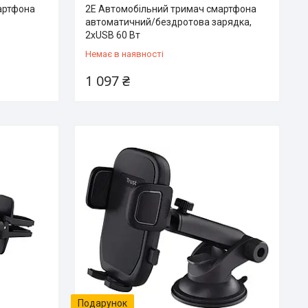
артфона
2E Автомобільний тримач смартфона
автоматичний/бездротова зарядка,
2хUSB 60 Вт
Немає в наявності
1 097 ₴
Подарунок