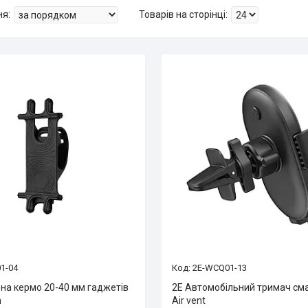
1-04
2E-WCQ01-13
 на кермо 20-40 мм гаджетів
2E Автомобільний тримач см
m
Air vent