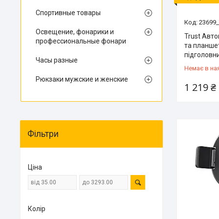
Спортивные товары
23699
Освещение, фонарики и
Trust Авт
профессиональные фонари
та планше
підголовни
Часы разные
Немає в на
Рюкзаки мужские и женские
1 219 ₴
Фільтри
Ціна
Колір