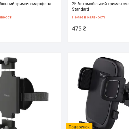
більний тримач смартфона
2E Автомобільний тримач см
Standard
явності
Немає в наявності
475 ₴
Подарунок