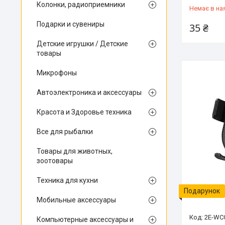
Колонки, радиоприемники
Немає в на
Подарки и сувениры
35 ₴
Детские игрушки / Детские
товары
Микрофоны
Автоэлектроника и аксессуары
Красота и Здоровье техника
Все для рыбалки
Товары для животных,
зоотовары
Техника для кухни
Подарунок
Мобильные аксессуары
2E-WC
Компьютерные аксессуары и