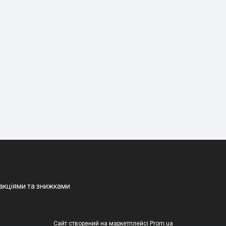
 акціями та знижками
Сайт створений на маркетплейсі
Prom.ua