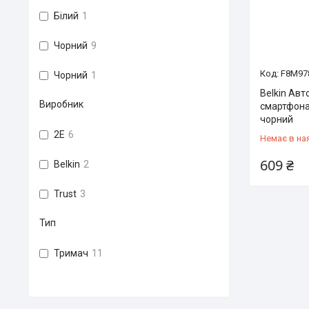
Білий
1
Чорний
9
F8M97
Чорний
1
Belkin Ав
Виробник
смартфона
чорний
2E
6
Немає в на
609 ₴
Belkin
2
Trust
3
Тип
Тримач
11