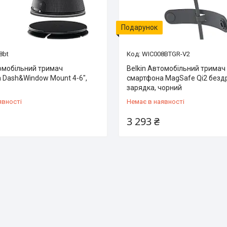
Подарунок
8bt
WIC008BTGR-V2
томобільний тримач
Belkin Автомобільний тримач
 Dash&Window Mount 4-6",
смартфона MagSafe Qi2 безд
зарядка, чорний
явності
Немає в наявності
3 293 ₴