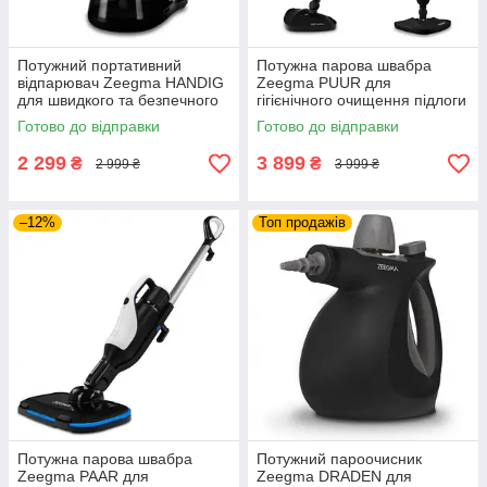
Потужний портативний
Потужна парова швабра
відпарювач Zeegma HANDIG
Zeegma PUUR для
для швидкого та безпечного
гігієнічного очищення підлоги
прасування одягу та дитячих
без використання побутової
Готово до відправки
Готово до відправки
речей вдома або в дорозі
хімії у вашому домі вдень
2 299
3 899
₴
₴
2 999 ₴
3 999 ₴
–12%
Топ продажів
Потужна парова швабра
Потужний пароочисник
Zeegma PAAR для
Zeegma DRADEN для